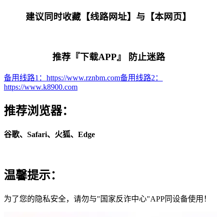
建议同时收藏【线路网址】与【本网页】
推荐『下载APP』 防止迷路
备用线路
1
：
https://www.rznbm.com
备用线路
2
：
https://www.k8900.com
推荐浏览器：
谷歌、Safari、火狐、Edge
温馨提示：
为了您的隐私安全，请勿与"国家反诈中心"APP同设备使用！