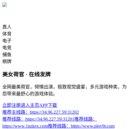
真人
体育
电子
电竞
捕鱼
棋牌
美女荷官 · 在线发牌
全网最美荷官，倾情出演，极致视觉盛宴，多元游戏种类，为
您带来最舒心的游戏体验。
立即注册
进入主页
APP下载
推荐主线路：
https://34.96.227.59:31202
推荐线路：
https://34.96.227.59:31201
推荐线路：
https://www.1nzkex.com
推荐线路：
https://www.plov9r.com