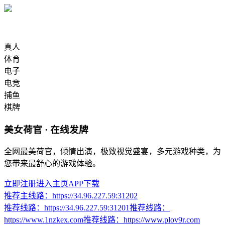
真人
体育
电子
电竞
捕鱼
棋牌
美女荷官 · 在线发牌
全网最美荷官，倾情出演，极致视觉盛宴，多元游戏种类，为
您带来最舒心的游戏体验。
立即注册
进入主页
APP下载
推荐主线路：
https://34.96.227.59:31202
推荐线路：
https://34.96.227.59:31201
推荐线路：
https://www.1nzkex.com
推荐线路：
https://www.plov9r.com