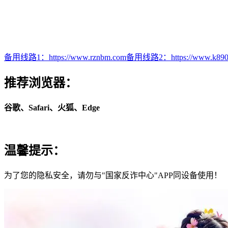
备用线路
1
：
https://www.rznbm.com
备用线路
2
：
https://www.k89
推荐浏览器：
谷歌、Safari、火狐、Edge
温馨提示：
为了您的隐私安全，请勿与"国家反诈中心"APP同设备使用！