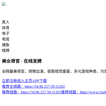
真人
体育
电子
电竞
捕鱼
棋牌
美女荷官 · 在线发牌
全网最美荷官，倾情出演，极致视觉盛宴，多元游戏种类，为
立即注册
进入主页
APP下载
推荐主线路：
https://34.96.227.59:31202
推荐线路：
https://34.96.227.59:31201
推荐线路：
https://www.1nz