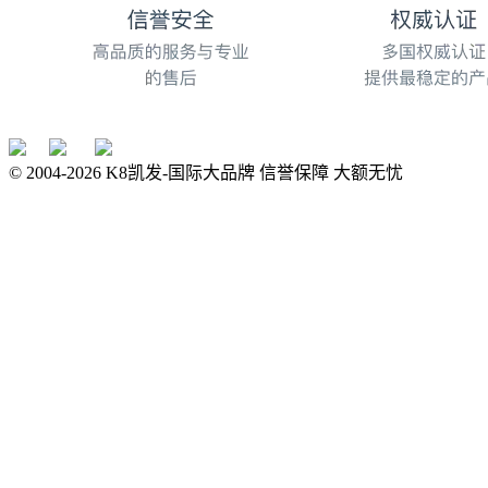
© 2004-
2026
K8凯发-国际大品牌 信誉保障 大额无忧