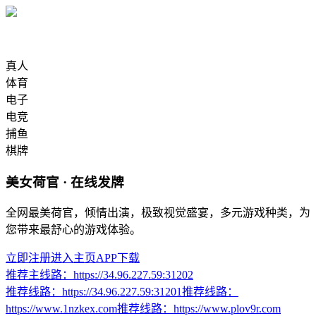
真人
体育
电子
电竞
捕鱼
棋牌
美女荷官 · 在线发牌
全网最美荷官，倾情出演，极致视觉盛宴，多元游戏种类，为
您带来最舒心的游戏体验。
立即注册
进入主页
APP下载
推荐主线路：
https://34.96.227.59:31202
推荐线路：
https://34.96.227.59:31201
推荐线路：
https://www.1nzkex.com
推荐线路：
https://www.plov9r.com