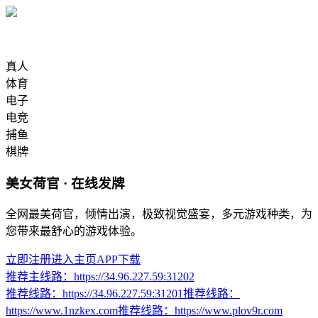
真人
体育
电子
电竞
捕鱼
棋牌
美女荷官 · 在线发牌
全网最美荷官，倾情出演，极致视觉盛宴，多元游戏种类，为
您带来最舒心的游戏体验。
立即注册
进入主页
APP下载
推荐主线路：
https://34.96.227.59:31202
推荐线路：
https://34.96.227.59:31201
推荐线路：
https://www.1nzkex.com
推荐线路：
https://www.plov9r.com