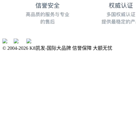
© 2004-
2026
K8凯发-国际大品牌 信誉保障 大额无忧