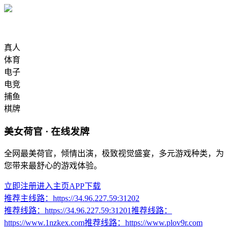
真人
体育
电子
电竞
捕鱼
棋牌
美女荷官 · 在线发牌
全网最美荷官，倾情出演，极致视觉盛宴，多元游戏种类，为
您带来最舒心的游戏体验。
立即注册
进入主页
APP下载
推荐主线路：
https://34.96.227.59:31202
推荐线路：
https://34.96.227.59:31201
推荐线路：
https://www.1nzkex.com
推荐线路：
https://www.plov9r.com