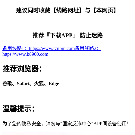
建议同时收藏【线路网址】与【本网页】
推荐『下载APP』 防止迷路
备用线路
1
：
https://www.rznbm.com
备用线路
2
：
https://www.k8900.com
推荐浏览器：
谷歌、Safari、火狐、Edge
温馨提示：
为了您的隐私安全，请勿与"国家反诈中心"APP同设备使用！