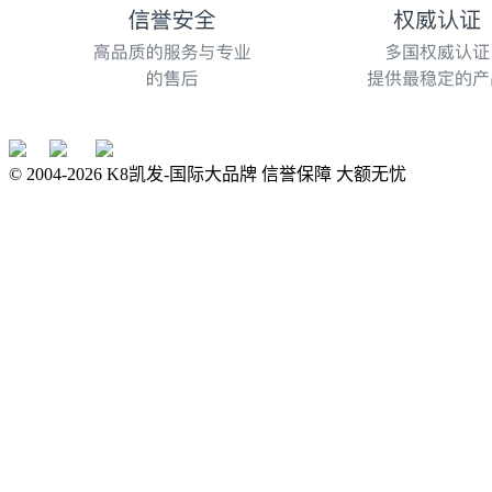
© 2004-
2026
K8凯发-国际大品牌 信誉保障 大额无忧