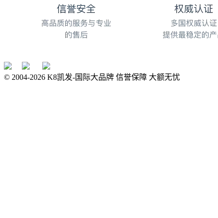
© 2004-
2026
K8凯发-国际大品牌 信誉保障 大额无忧